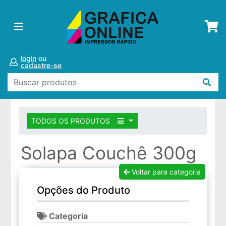
login
ou
cadastre-se
TODOS OS PRODUTOS
Solapa Couchê 300g
Voltar para categoria
Opções do Produto
Categoria