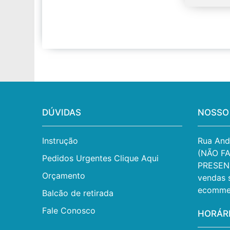
DÚVIDAS
NOSSO
Instrução
Rua Andr
(NÃO F
Pedidos Urgentes Clique Aqui
PRESENC
Orçamento
vendas 
ecomme
Balcão de retirada
Fale Conosco
HORÁR