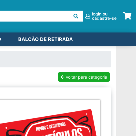
login
ou
cadastre-se
O
BALCÃO DE RETIRADA
Voltar para categoria